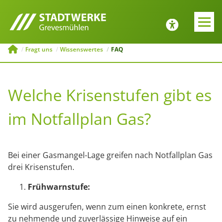
E-MOBILITÄT
JOBS UND
AUSBILDUNG
Zurück
Zurück
Fragt uns
Wissenswertes
FAQ
Tipps zur Emobilität
Bewerbung
Welche Krisenstufen gibt es
ng
Ladesäulenkonfigurator
Menü schließen
im Notfallplan Gas?
Öffentliche
Ladeinfrastruktur
Menü schließen
Bei einer Gasmangel-Lage greifen nach Notfallplan Gas
drei Krisenstufen.
Frühwarnstufe:
Sie wird ausgerufen, wenn zum einen konkrete, ernst
zu nehmende und zuverlässige Hinweise auf ein